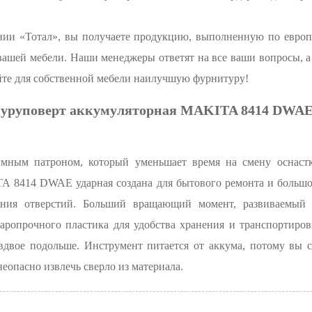
ании «Тотал», вы получаете продукцию, выполненную по европ
ашей мебели. Наши менеджеры ответят на все ваши вопросы, а 
айте для собственной мебели наилучшую фурнитуру!
уруповерт аккумуляторная MAKITA 8414 DWAE
мным патроном, который уменьшает время на смену оснастк
 8414 DWAE ударная создана для бытового ремонта и большом
ения отверстий. Больший вращающий момент, развиваемый 
аропрочного пластика для удобства хранения и транспортировк
 вдвое подольше. Инструмент питается от аккума, потому вы с
еопасно извлечь сверло из материала.