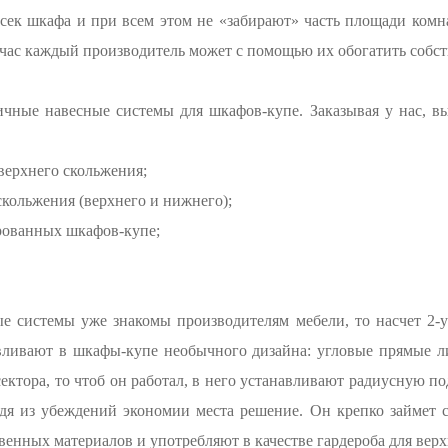
ек шкафа и при всем этом не «забирают» часть площади комна
ейчас каждый производитель может с помощью их обогатить собс
ичные навесные системы для шкафов-купе. Заказывая у нас, вы
верхнего скольжения;
скольжения (верхнего и нижнего);
рованных шкафов-купе;
е системы уже знакомы производителям мебели, то насчет 2-у
авливают в шкафы-купе необычного дизайна: угловые прямые л
ктора, то чтоб он работал, в него устанавливают радиусную п
одя из убеждений экономии места решение. Он крепко займет с
венных материалов и употребляют в качестве гардероба для вер