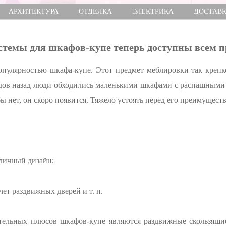
АРХИТЕКТУРА
ОТДЕЛКА
ЭЛЕКТРИКА
ДОСТАВ
стемы для шкафов-купе теперь доступны всем п
популярностью шкафа-купе. Этот предмет меблировки так крепк
одов назад люди обходились маленькими шкафами с распашными 
бы нет, он скоро появится. Тяжело устоять перед его преимущест
личный дизайн;
чет раздвижных дверей и т. п.
ельных плюсов шкафов-купе являются раздвижные скользящие 